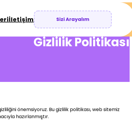
eri
İletişim
Sizi Arayalım
Gizlilik Politikası
liliğini önemsiyoruz. Bu gizlilik politikası, web sitemiz
macıyla hazırlanmıştır.