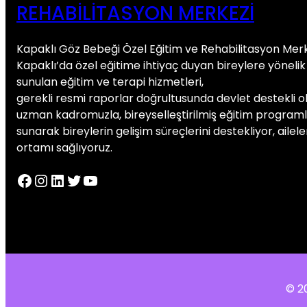
REHABILITASYON MERKEZI
Kapaklı Göz Bebeği Özel Eğitim ve Rehabilitasyon Merk
Kapaklı’da özel eğitime ihtiyaç duyan bireylere yönel
sunulan eğitim ve terapi hizmetleri,
gerekli resmi raporlar doğrultusunda devlet destekli o
uzman kadromuzla, bireyselleştirilmiş eğitim programla
sunarak bireylerin gelişim süreçlerini destekliyor, ailelerl
ortamı sağlıyoruz.
Facebook
Instagram
LinkedIn
Twitter
Youtube
© 2